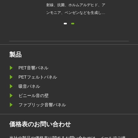
加工
射線、抗菌、ホルムアルデヒド、ア
は完
ンモニア、ベンゼンなどを生成しま
廃
せん...
は一
質な
えて
ET
製品
ル、
ショ
PET音響パネル
る種
PETフェルトパネル
給し
吸音パネル
ビニール音の壁
ファブリック音響パネル
価格表のお問い合わせ
当社の製品や価格表に関するお問い合わせは、メールでご連