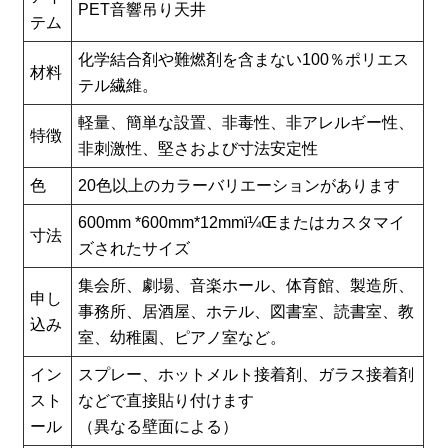
PET音響吊り天井
テム
化学結合剤や難燃剤を含まない100％ポリエス
材料
テル繊維。
軽量、簡単な設置、非毒性、非アレルギー性、
特徴
非刺激性、堅さおよび寸法安定性
色
20色以上のカラーバリエーションがあります
600mm *600mm*12mmï¼Œまたはカスタマイ
寸法
ズされたサイズ
集会所、劇場、音楽ホール、体育館、製造所、
申し
事務所、居酒屋、ホテル、図書室、読書室、教
込み
室、幼稚園、ピアノ室など。
イン
スプレー、ホットメルト接着剤、ガラス接着剤
スト
などで直接貼り付けます
ール
（異なる壁面による）