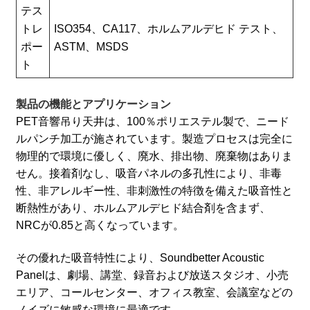
テス
トレ
ISO354、CA117、
ホルムアルデヒド
テスト
、
ポー
ASTM、MSDS
ト
製品の機能とアプリケーション
PET音響吊り天井は、100％ポリエステル製で、ニード
ルパンチ加工が施されています。製造プロセスは完全に
物理的で環境に優しく、廃水、排出物、廃棄物はありま
せん。接着剤なし、吸音パネルの多孔性により、非毒
性、非アレルギー性、非刺激性の特徴を備えた吸音性と
断熱性があり、ホルムアルデヒド結合剤を含まず、
NRCが0.85と高くなっています。
その優れた吸音特性により、Soundbetter Acoustic
Panelは、劇場、講堂、録音および放送スタジオ、小売
エリア、コールセンター、オフィス教室、会議室などの
ノイズに敏感な環境に最適です。