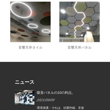
音響天井タイル
音響天井パネル
ニュース
ティ
吸音パネルの10の利点。
2021/09/09
00%
環境保護：それは、抗紫外線、非放