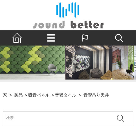
家
>
製品
吸音パネル
音響タイル
>
音響吊り天井
>
>