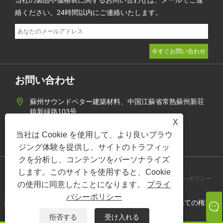
絡ください。24時間以内にご連絡いたします。
お問い合わせ
蘇州サウンドベター建築材料、中国江蘇省常熟蘇州新荘
鎮新緑路103号
X
+86-512-62870424
当社は Cookie を使用して、より良いブラウ
jane@soundbetter.cn
ジング体験を提供し、サイトのトラフィッ
クを分析し、コンテンツをパーソナライズ
します。このサイトを使用すると、Cookie
Links
Sitemap
RSS
XML
プライバシーポリシー
の使用に同意したことになります。
プライ
バシーポリシー
著作権 © 2021 蘇州サウンドベター建築材料有限公司すべての権利予
約。
拒否する
受け入れる