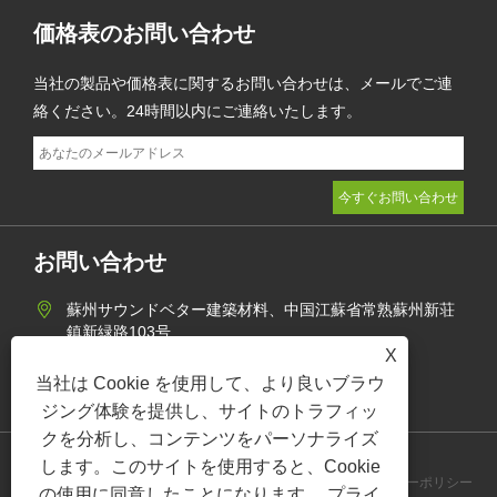
価格表のお問い合わせ
当社の製品や価格表に関するお問い合わせは、メールでご連
絡ください。24時間以内にご連絡いたします。
お問い合わせ
蘇州サウンドベター建築材料、中国江蘇省常熟蘇州新荘
鎮新緑路103号
X
+86-512-62870424
当社は Cookie を使用して、より良いブラウ
jane@soundbetter.cn
ジング体験を提供し、サイトのトラフィッ
クを分析し、コンテンツをパーソナライズ
します。このサイトを使用すると、Cookie
Links
Sitemap
RSS
XML
プライバシーポリシー
の使用に同意したことになります。
プライ