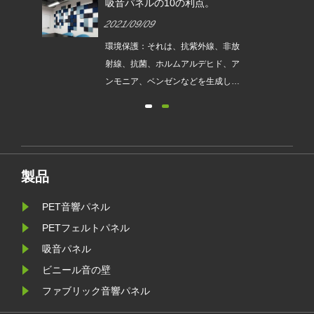
ティ
吸音パネルの10の利点。
2021/09/09
00%
環境保護：それは、抗紫外線、非放
加工
射線、抗菌、ホルムアルデヒド、ア
は完
ンモニア、ベンゼンなどを生成しま
廃
せん...
は一
質な
えて
ET
製品
ル、
ショ
PET音響パネル
る種
PETフェルトパネル
給し
吸音パネル
ビニール音の壁
ファブリック音響パネル