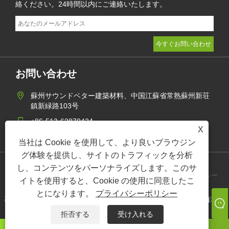
絡ください。24時間以内にご連絡いたします。
お問い合わせ
蘇州サウンドベター建築材料、中国江蘇省常熟蘇州新荘
鎮新緑路103号
+86-512-62870424
X
jane@soundbetter.cn
当社は Cookie を使用して、より良いブラウジン
グ体験を提供し、サイトのトラフィックを分析
し、コンテンツをパーソナライズします。このサ
Links
Sitemap
RSS
XML
プライバシーポリシー
イトを使用すると、Cookie の使用に同意したこ
とになります。
プライバシーポリシー
著作権 © 2021 蘇州サウンドベター建築材料有限公司すべての権利予
約。
拒否する
受け入れる