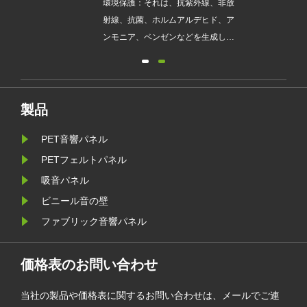
00%
環境保護：それは、抗紫外線、非放
加工
射線、抗菌、ホルムアルデヒド、ア
は完
ンモニア、ベンゼンなどを生成しま
廃
せん...
は一
質な
えて
製品
ET
PET音響パネル
ル、
ショ
PETフェルトパネル
る種
吸音パネル
給し
ビニール音の壁
ファブリック音響パネル
価格表のお問い合わせ
当社の製品や価格表に関するお問い合わせは、メールでご連