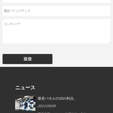
送信
ニュース
ティ
吸音パネルの10の利点。
2021/09/09