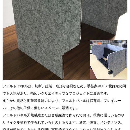
フェルト パネルは、切断、縫製、成形が容易なため、手芸家や DIY 愛好家の間
でも人気があり、幅広いクリエイティブなプロジェクトに最適です。
柔らかい質感と衝撃吸収能力により、フェルトパネルは保育園、プレイルー
ム、その他の子供に優しいスペースに最適です。
フェルトパネル
天然繊維または合成繊維で作られており、環境に優しいものや
リサイクル材料で作られているものもあります。通常、設置、メンテナンス、
交換が簡単で、あらゆる空間に実用的でスタイリッシュな追加物となります。